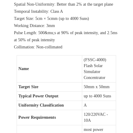
Spatial Non-Uniformity: Better than 2% at the target plane
Temporal Instability: Class A
Target Size: 5cm × 5cmm (up to 4000 Suns)
Working Distance: 3mm
Pulse Length: 500&mu;s at 90% of peak intensity, and 2.5ms
at 50% of peak intensity
Collimation: Non-collimated
(FSSC-4000)
Flash Solar
Name
Simulator
Concentrator
Target Size
50mm x 50mm
Typical Power Output
up to 4000 Suns
Uniformity Classification
A
120/220VAC -
Power Requirements
10A
most power