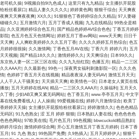
老司机久操
|
9l视频自拍9l九色成人
|
这里只有九九精品
|
女主播扒开屁股
给粉丝看尿口
|
精品人妻久久久久久
|
婷婷黄色网
|
狠狠干综合
|
天天爽夜
夜爽天天爽夜夜爽
|
XX久久
|
91狠狠色丁香婷婷综合久久精品
|
97人妻碰
碰碰久久
|
五月激情六月
|
五月丁香成人视频
|
九九在线精品
|
99热全是精
品
|
久久亚洲婷婷综合色五月
|
国产精品色婷婷AV综合色色
|
丁香五月婷婷
影院
|
色五月色五天色情网址
|
婷婷五月丁香av网站
|
www天天爽
|
日日干
天天爽
|
人人爽欧美婷婷久久久五月丁香
|
久久久久婷婷五月热综合
|
色五
月婷婷很很操
|
久久激情网
|
丁香色五月AV在线
|
丁香六月 婷婷六月
|
五月
天天视频
|
国产精品18久久久
|
激情婷婷久久
|
天天爽综合
|
日本99久久
|
东京热人妻一区二区三区在线
|
久久九九怡红院
|
色播五月
|
精品一二三区
久久AAA片
|
久久最新色
|
99色一
|
深夜男女福利刺激影院一区
|
久久久色
情
|
色婷婷丁香五月天在线视频
|
精品夜夜澡人妻无码AV
|
激情五月天天
|
人人干人人干骚美女
|
天天插天天爽
|
欧美情色一区
|
日本老女人黄页在线
播放
|
五月天婷婷在线AN
|
精品一二三区久久AAA片
|
久操福利
|
五月天久
久丁香
|
少妇AB又爽又紧无码网站
|
色丁香五月
|
www.亭亭五月天
|
中文字
幕在线免费看线人
|
人人操插
|
99爱视频在线
|
婷婷六月激情综合
|
欧美丁
香婷婷天天操
|
女主播扒开屁股给粉丝看尿口
|
婷婷激情久久
|
色色色精品
无码区
|
91九色熟女
|
涩 五月 婷婷 狠狠
|
日本熟妇人妻在线
|
色色色色色
色色色网站
|
97欧美在线
|
毛片色五月
|
99色视频
|
bbwcuckold精品熟妇
|
婷婷月综合
|
激情婷婷综合网
|
开心五月激情五月丁香五月婷婷
|
日本丁香
五月
|
91 九色 熟女
|
99热国产免费
|
久9热插入
|
五月天婷婷伊人
|
狠狠干