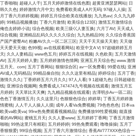
丁香啪啪
|
超碰人人干
|
五月天婷婷激情在线色图
|
超黄亚洲瑟瑟网站
|
日
韩久久色
|
婷婷激情六月中文
|
免费看欧美成人A片无码
|
97碰人人操
|
五
月丁香六月婷婷视频
|
婷婷五月综合欧美在线播放
|
九九热av
|
久久九九婷
婷
|
99精品视频播放
|
丁香六月激情
|
欧美综合123区
|
激情五月激情综合
俺也去婷婷小说
|
综合色视频
|
欧美三级巜人妻互换
|
六月丁AV
|
天天成人
综合视频
|
亚洲精品乱码久久久久久综合
|
九九热精品99
|
久久综合香蕉国
产国产蜜臀AV
|
粉嫩AV久久一区二区三区
|
天天干天天操天天射
|
天天做
天天爱天天做
|
色99视
|
av在线观看网站
|
欧亚中文A V
|
97超碰婷婷五月
天
|
久久人妻精品
|
www色五月
|
婷婷五月在线视频
|
久色欧美
|
五月天激情
AV
|
五月天婷婷人妻
|
五月婷婷激情色情网
|
亚洲五月天综合色
|
www.激情
五月天。com
|
五月丁香网站
|
狠狠综合区
|
av一区免费看
|
99爱在线
|
亚洲
AV成人无码精品
|
99精品偷自拍
|
久久久这里有精品
|
婷婷综合
|
五月丁香
|
激情久久久
|
丁香婷婷五月六月久久
|
97人人看
|
9 1超碰九色
|
日韩超碰在
线
|
亚洲综合视频网
|
免费看成人747474九号视频在线观看
|
激情五月五
月婷婷
|
天天草比天天爽
|
九九精品视频在线观看
|
吉澤明步Av一區二區
|
色色丁香激情五月
|
久久这里只
|
色狠狠色综合
|
婷婷草
|
丁香五月婷婷激
情蜜桃
|
人人干人人操人人摸
|
成年人看Va免费视频
|
79色色色色
|
日本va
欧美va欧美va
|
99re热免费观看视频精品
|
免费播放99性爱视频
|
能直接
看的AV网站
|
蜜桃五月天
|
久久人妻www
|
五月婷婷丁香网
|
丁香五月激情
啪啪
|
99热这里只有精彩
|
五月婷婷婷
|
99热免费观看
|
噜噜操操
|
五月丁
香狠狠爱
|
99综合视频
|
五月丁香六月激情综合
|
香蕉AV777XXX色综合一