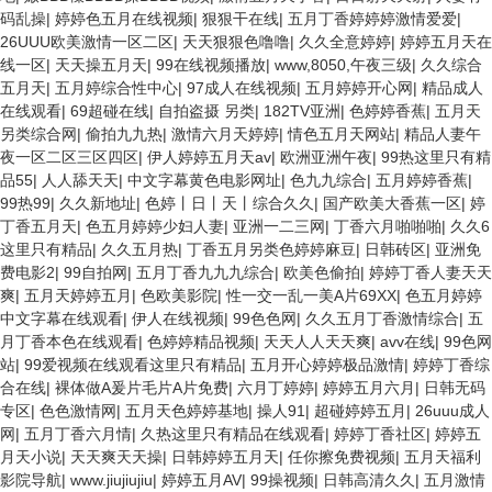
码乱操
|
婷婷色五月在线视频
|
狠狠干在线
|
五月丁香婷婷婷激情爱爱
|
26UUU欧美激情一区二区
|
天天狠狠色噜噜
|
久久全意婷婷
|
婷婷五月天在
线一区
|
天天操五月天
|
99在线视频播放
|
www,8050,午夜三级
|
久久综合
五月天
|
五月婷综合性中心
|
97成人在线视频
|
五月婷婷开心网
|
精品成人
在线观看
|
69超碰在线
|
自拍盗摄 另类
|
182TV亚洲
|
色婷婷香蕉
|
五月天
另类综合网
|
偷拍九九热
|
激情六月天婷婷
|
情色五月天网站
|
精品人妻午
夜一区二区三区四区
|
伊人婷婷五月天av
|
欧洲亚洲午夜
|
99热这里只有精
品55
|
人人舔天天
|
中文字幕黄色电影网址
|
色九九综合
|
五月婷婷香蕉
|
99热99
|
久久新地址
|
色婷丨日丨天丨综合久久
|
国产欧美大香蕉一区
|
婷
丁香五月天
|
色五月婷婷少妇人妻
|
亚洲一二三网
|
丁香六月啪啪啪
|
久久6
这里只有精品
|
久久五月热
|
丁香五月另类色婷婷麻豆
|
日韩砖区
|
亚洲免
费电影2
|
99自拍网
|
五月丁香九九九综合
|
欧美色偷拍
|
婷婷丁香人妻天天
爽
|
五月天婷婷五月
|
色欧美影院
|
性一交一乱一美A片69XX
|
色五月婷婷
中文字幕在线观看
|
伊人在线视频
|
99色色网
|
久久五月丁香激情综合
|
五
月丁香本色在线观看
|
色婷婷精品视频
|
天天人人天天爽
|
avv在线
|
99色网
站
|
99爱视频在线观看这里只有精品
|
五月开心婷婷极品激情
|
婷婷丁香综
合在线
|
裸体做A爰片毛片A片免费
|
六月丁婷婷
|
婷婷五月六月
|
日韩无码
专区
|
色色激情网
|
五月天色婷婷基地
|
操人91
|
超碰婷婷五月
|
26uuu成人
网
|
五月丁香六月情
|
久热这里只有精品在线观看
|
婷婷丁香社区
|
婷婷五
月天小说
|
天天爽天天操
|
日韩婷婷五月天
|
任你擦免费视频
|
五月天福利
影院导航
|
www.jiujiujiu
|
婷婷五月AV
|
99操视频
|
日韩高清久久
|
五月激情