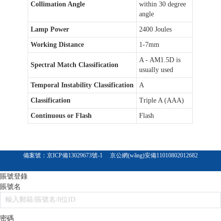
Collimation Angle
within 30 degree
angle
Lamp Power
2400 Joules
Working Distance
1-7mm
A - AM1.5D is
Spectral Match Classification
usually used
Temporal Instability Classification
A
Classification
Triple A (AAA)
Continuous or Flash
Flash
備案號：
京ICP備13029673號-1
京公網(wǎng)安備11010802012682
賬號登錄
賬號名
密碼