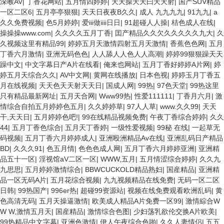
深喉AV
|
丁香花网站
|
五月情四婷婷
|
天天操天天曰天天射
|
国产SUV精品
一区二区6
|
五月亭亭狠狠
|
天天日夜夜B久久
|
成人 九九九九
|
91九九
|
a
久久免费视频
|
色5月婷婷
|
爱iii做iiii日日
|
91超碰人人操
|
桔色成人在线
|
操操操www.com
|
久久久久五月丁香
|
囯产精品久久欠久久久久久九大
|
久
久视频这里有精品99
|
婷婷五月天激情四射五月天激情
|
香蕉色色网
|
五月
丁香六月激情
|
亚洲无码色色
|
人人舔人人色人人高潮
|
婷婷99狠狠躁天天
躁中文
|
中文字幕日产A片在线看
|
俺来也网站
|
五月丁香好婷婷A片网
|
婷
婷五月天综合久久
|
AV中文网
|
黄网在线播放
|
日本色视
|
婷婷玉月丁香五
月在线视频
|
天天色天天射天天日
|
国成人网
|
99热
|
97色天堂
|
99热这里
只有精品最新网址
|
五月天合网
|
Www99热
|
性爱111111
|
丁香月六月
|
激
情综合自拍五月婷婷色五月
|
久久婷婷草
|
97人人草
|
www.久久99
|
天天
干,天天日
|
五月婷婷色吧!
|
99在线精品视频免费
|
午夜丁香综合婷婷
|
久久
44
|
五月丁香色综合
|
五月天丁香婷
|
一级性爱视频
|
99秘 在线
|
一起草无
码视频
|
五月丁香六月婷婷成人
|
亚洲殴洲精品Av在线
|
亚洲乱码日产精品
BD
|
久久久91
|
色五月情
|
色色色成人网
|
五月丁香六月婷婷亚洲
|
亚洲精
品五十一区
|
淫视馆aV二区一区
|
WWW,五月
|
五月情涩综合婷婷
|
久久九
九思思
|
五月婷婷激情综合
|
BBWCUCKOLD精品熟妇
|
国産精品
|
亚洲精
品一区无码A片
|
五月花综合视频
|
九九视频精品在线免费
|
无码一区二区
日韩
|
99热国产
|
996er热
|
超碰99资源站
|
视频在线免费观看欧洲乱码
|
黄
色高清无码
|
五月天操逼激情
|
欧美成人精品A片免费一区99
|
激情綜合W
W W,激情五月天
|
国産精品
|
激情综合色图
|
少妇荡乳欲伦交换A片欧美
|
99热精品中文字幕
|
亚洲色激情
|
伊人午夜综合色啪
|
久久人妻情侣
|
五五