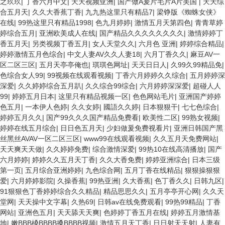
之玖玖
|
丁香六月中文
|
天天视频亚洲
|
国产做A爰片毛片A片美国
|
天天综
合五月天
|
久久大香蕉丁香
|
九九热这里只有精品7
|
梁铮版《蜘蛛女侠》
在线
|
99热这里只有精品1998
|
色九月婷婷
|
激情五月天第四色
|
青青草婷
婷综合五月
|
亚洲欧美成人在线
|
国产精品久久久久久久久久
|
激情婷婷丁
香五月天
|
另类视频丁香五月
|
女人天堂久久
|
六月色 亚洲
|
婷婷综合精品
|
婷婷激情五月色综合
|
中文人妻AV久久人妻18
|
六月丁香久久
|
麻豆AV一
区二区三区
|
五月天亭亭俺也
|
琪琪色网址
|
天天日日人
|
久99久99精品免
|
色综合女人99
|
99视频在线观看视频
|
丁香六月婷婷久久综合
|
五月婷婷深
深爱
|
久久婷婷综合五月趴
|
久久综合99综合
|
六月婷婷深深爱
|
超碰人人
99
|
婷婷五月日本
|
这里只有精品视频一区
|
色色网站毛片
|
亚洲国产婷婷
色五月
|
一本伊人色婷
|
久久女婷
|
國語久久婷
|
日本狠狠干
|
七七色综合
|
婷婷五月久久
|
国产99久久久国产精品免费看
|
欧美性二区
|
99熟女视频
|
婷婷在线五月综合
|
日日色五月天
|
少妇做爰免费视看片
|
亚洲日韩国产黑
丝黑丝AVAV一区二区三区
|
www99在线观看视频
|
久久五月天免费网站
|
天天爽天天做
|
久久婷婷免费
|
综合激情深爱
|
99热10在线高清播放
|
国产
六月婷婷
|
婷婷久久五月天丁香
|
久久大香免费
|
婷婷亚洲综合
|
日本三级
第一页
|
五月综合亚洲婷婷
|
九色综合网
|
五月丁香在线精品
|
狠狠操狠狠
爱
|
六月婷婷影院
|
久操香蕉
|
99热亚洲
|
久大香蕉
|
色丁香久久
|
日韩九区
|
91狠狠色丁香婷婷综合久久精品
|
精品思思久久
|
五月亭亭开心网
|
久久天
堂网
|
天天操中文字幕
|
久热69
|
日韩av在线免费观看
|
99热99精品
|
丁香
网站
|
亚洲色五月
|
天天舔天天爽
|
色婷婷丁香五月在线
|
婷婷五月激情基
地
|
嫩BBB槡BBBB搡BBBB视频
|
激情五月天丁香
|
日日射天天射
|
人妻有