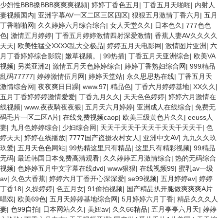
少妇性BBB搡BBB爽爽爽视頻
|
婷婷丁香色五月
|
丁香五月天啪啪
|
内射人
妻视频国内
|
亚洲字幕AV一区二区三区四区
|
狠狠五月激情丁香六月
|
五月
丁香啪啪网
|
久久婷婷六月综合综合
|
女人天堂久久
|
日本色久
|
777色色
色
|
激情五月婷婷
|
丁香五月婷婷激情四射深爱激情
|
香蕉人妻AV久久久久
天天
|
欧美性猛交XXXX乱大交极品
|
婷婷五月天电影网
|
激情图片亚洲
|
六
月丁香婷婷综合影院
|
嫩草视频。
|
99热插
|
丁香五月天亚洲综合
|
欧美VA
视频
|
另类亚洲2
|
激情五月天色婷婷综合
|
婷婷丁香熟妇综合网
|
999精品
乱码77777
|
婷婷激情伍月网
|
婷婷天堂站
|
永久思思热在线
|
丁香五月天
激情综合网
|
夜夜爽日日躁
|
www.97
|
精品色
|
丁香六月婷婷基地
|
XX久久
|
五月丁香婷婷婷激情爱爱
|
丁香九月久久
|
天天色色婷婷
|
婷婷六月激情在
线视频
|
www.夜夜騎夜夜狠
|
五月天六月婷婷
|
亚洲成人在线综合
|
免费无
码毛片一区二区A片
|
在线免费视频caop
|
欧美三级黄色片久久
|
eeuss人
妻
|
九月色婷婷综合
|
少妇综合网
|
天天干天天干天天干天天干天天干
|
色
婷天天
|
婷婷在线播放
|
7777国产盗摄农村女人
|
亚洲中文AV
|
九九久久玖
玖爱
|
五月天色色网站
|
99热精这里只有精品
|
这里只有精彩视频
|
99精品
无码
|
最近韩国日本免费高清观看
|
久久婷婷五月激情综合
|
热的无码综合
视频
|
色婷婷五月中文字幕在线dvd
|
www狠狠
|
在线视频99
|
蜜乳av一级
av
|
久色大香蕉
|
婷婷六月丁香开心深深爱
|
se99视频
|
五月婷婷av
|
婷婷
丁香18
|
久操婷婷
|
色五月女
|
91偷拍视频
|
国产精品扒开腿做爽爽爽A片
唱戏
|
欧美69色
|
五月天婷婷基地综合网
|
5月婷婷六月丁香
|
精品久久久人
妻
|
色99自拍
|
日本网站久久
|
美妞av
|
久久66精品
|
五月亭亭六月天
|
婷婷