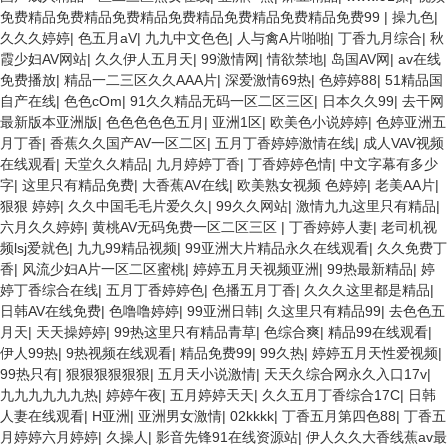
免费精品免费精品免费精品免费精品免费精品免费精品免费99
|
操九色
|
久久久婷婷
|
色五月aV
|
九九中文色色
|
人与禽A片啪啪
|
丁香九月综合
|
秋
霞少妇AV网站
|
久久伊人五月天
|
99激情网
|
情欲禁地
|
岛国AV网
|
av在线
免费播放
|
精品一二三区久久AAA片
|
深爱激情69热
|
色婷婷88
|
51精品国
自产在线
|
色色cOm
|
91久久精品无码一区二区三区
|
日本久久99
|
去干网
最新版本亚洲版
|
色色色色色五月
|
亚洲1区
|
欧美色小说婷婷
|
色婷亚洲五
月丁香
|
香蕉久久国产AV一区二区
|
五月丁香婷婷激情在线
|
成人VAV视频
在线观看
|
天堂久久精品
|
九月婷婷丁香
|
丁香婷婷色情
|
中文字幕有多少
字
|
这里只有精品免费
|
大香蕉AV在线
|
欧美熟女视频 色婷婷
|
老美AA片
|
狠狠 婷婷
|
久久中国毛毛片爱久久
|
99久久网站
|
激情九九这里只有精品
|
六月久久婷婷
|
黄桃AV无码免费一区二区三区
|
丁香婷婷人妻
|
老司机视
频lsj爱就色
|
九九99精品视频
|
99亚洲大片精品永久在线观看
|
久久免费丁
香
|
风流少妇A片一区二区蜜桃
|
婷婷五月天视频亚洲
|
99热最新精品
|
婷
婷丁香综合在线
|
五月丁香婷婷色
|
色播五月丁香
|
久久久这里都是精品
|
日韩AV在线免费
|
色噜噜婷婷
|
99亚洲日韩
|
久这里只有精品99
|
去色色五
月天
|
天天操婷婷
|
99热这里只有精品青草
|
色综合爽
|
精品99在线观看
|
伊人99热
|
9热视频在线观看
|
精品免费99
|
99久热
|
婷婷五月天性爱视频
|
99热只有
|
狠狠狠狠狠狠
|
五月天小说激情
|
天天久综合网永久入口17v
|
九九九九九九热
|
婷婷午夜
|
五月婷婷天天
|
久久五月丁香综合17C
|
日韩
人妻在线观看
|
H亚洲
|
亚洲男女激情
|
02kkkk
|
丁香五月第四色88
|
丁香五
月婷婷六月婷婷
|
久操人
|
影音先锋91在线资源站
|
伊人久久大香线蕉av最