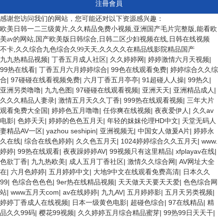
注冊會員
感谢您访问我们的网站，您可能还对以下资源感兴趣：
欧美日韩一二三级黄片,久久精品免费小视频,亚洲国产毛片完整版,能看欧
美av的网站,国产欧美版日韩综合,日韩二区少妇视频在线,日韩在线视频
不卡,久久综合九色综合久99天天,久久久久在精品线影院精品国产
九九热精品视频
|
丁香五月成人社区
|
久久婷婷网
|
婷婷激情六月天视频
|
99热在线看
|
丁香五月六月婷婷综合
|
99色在线观看免费
|
婷婷综合久久综
合
|
97碰碰在线看视频免费
|
六月丁香五月亭亭
|
91超碰人人操
|
99热久
|
亚洲另类噜噜
|
九九色图
|
97碰碰在线观看视频
|
亚洲天天
|
亚洲精品成人
|
久久久精品人妻录
|
激情五月天久久丁香
|
999热在线观看视频
|
三年大片
观看免费大全国
|
婷婷色五月噜噜
|
任你爽在线视频
|
夜夜爱伊人
|
久久av
电影
|
色婷天天
|
婷婷的色色五月天
|
年轻的妺妺伦理HD中文
|
天堂无码人
妻精品AV一区
|
yazhou seshipin
|
亚洲视频无
|
中国女人做爰A片
|
婷婷永
久在线
|
综合在线色婷婷
|
久久色五月天
|
1024婷婷综合久久五月天
|
www.
婷婷
|
99热在线观看
|
夜夜躁婷婷AV
|
99视频只有这里精品
|
xfplayav在线
|
色欲丁香
|
九九热欧美
|
成人五月丁香社区
|
激情久久综合网
|
AV网址大全
在
|
六月色婷婷
|
五月婷婷中文
|
大地9中文在线观看免费高清
|
日本久久
99
|
色综合色色色
|
9er热在线精品视频
|
天天做天天要天天爱
|
色色综合网
站
|
www五月天com
|
av在线婷婷
|
九九AV
|
五月婷婷影
|
五月天另类视频
|
婷婷丁香成人在线视频
|
日本一级黄色电影
|
超碰色综合
|
97在线精品
|
精
品久久99码
|
樱花99视频
|
久久婷婷五月综合精品蜜芽
|
99热99日天天干
|