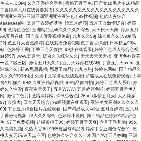
色成人.COM
|
久久丁香综合香蕉
|
蜜桃五月天色
|
国产女18毛片多18精品
|
丁香婷婷六月在线资源观看
|
夂夂夂夂夂夂夂夂夂夂夂夂夂夂夂夂夂夂夂
亚洲亚洲亚洲亚洲亚洲亚洲亚洲亚洲色
|
99性视频
|
色欲人妻综合
aaaaaaaa网
|
五月丁香婷婷基地
|
涩五月婷婷
|
五月丁香激情综合
|
婷婷
99
|
激情色色色
|
亚洲精品乱码久久久久久综合
|
天天日天天爽
|
婷婷五月
AA五月在线
|
国产真人做爰视频免费
|
九九久久99
|
综合狠久久
|
99精品
22
|
色五月大香蕉婷婷
|
在线观看免费狠狠色丁香香综合
|
日本精品99网
站
|
色婷婷丁香
|
丁香五月天偷拍
|
99热在线观看
|
婷婷四色成人综合色视
|
se婷97
|
www.五月天
|
综合久久综合久久
|
天天天天天天操
|
亚洲色欲欧美
一区二区三区
|
激情五月天久久
|
五月天婷婷在线AN
|
丁香五月天.com
|
亚
洲综合久
|
新99思思视频
|
思思干精品
|
九九色热
|
婷婷色网站
|
国产精品久
久久久9999小说
|
久热中文字幕在线线观看
|
超碰成人在线免费观看
|
人与
禽A片啪啪
|
99久久亚洲精品视频
|
99精品偷自拍
|
婷婷五月成人系列
|
婷
婷久久性爱
|
夜夜谢天天干
|
五月WWW
|
五月婷婷色啪
|
婷婷五月天伊人
网
|
激情二色月
|
激情婷婷网
|
玖玖综合色
|
26uuu激情五月天
|
人人操操
97
|
久操大
|
日本天天综合
|
99啪视频在线观看
|
亚洲美女高潮久久久久久
69
|
丁香五月综合图片在线观看
|
国产精品成人网站
|
五月香婷婷
|
五六月
丁香激情视频
|
伊人久久综合
|
色婷婷小说网
|
国产精品色婷婷AV综合色
色
|
97干免费视频
|
超碰狠狠干99
|
婷婷五月天天爽
|
六月丁香基地
|
99久
久高清视频
|
久热大香蕉
|
99热这里有精品2
|
婷婷丁香亚洲色综合91
|
蜜
桃人妻无码AV天堂三区
|
色婷婷久综合久久一本国产AV
|
五月婷啪
|
亚洲