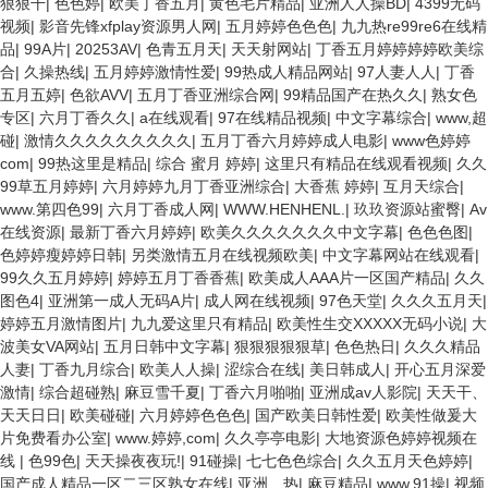
狠狠干
|
色色婷
|
欧美丁香五月
|
黄色毛片精品
|
亚洲人人操BD
|
4399无码
视频
|
影音先锋xfplay资源男人网
|
五月婷婷色色色
|
九九热re99re6在线精
品
|
99A片
|
20253AV
|
色青五月天
|
天天射网站
|
丁香五月婷婷婷婷欧美综
合
|
久操热线
|
五月婷婷激情性爱
|
99热成人精品网站
|
97人妻人人
|
丁香
五月五婷
|
色欲AVV
|
五月丁香亚洲综合网
|
99精品国产在热久久
|
熟女色
专区
|
六月丁香久久
|
a在线观看
|
97在线精品视频
|
中文字幕综合
|
www,超
碰
|
激情久久久久久久久久久
|
五月丁香六月婷婷成人电影
|
www色婷婷
com
|
99热这里是精品
|
综合 蜜月 婷婷
|
这里只有精品在线观看视频
|
久久
99草五月婷婷
|
六月婷婷九月丁香亚洲综合
|
大香蕉 婷婷
|
互月天综合
|
www.第四色99
|
六月丁香成人网
|
WWW.HENHENL.
|
玖玖资源站蜜臀
|
Av
在线资源
|
最新丁香六月婷婷
|
欧美久久久久久久久中文字幕
|
色色色图
|
色婷婷瘦婷婷日韩
|
另类激情五月在线视频欧美
|
中文字幕网站在线观看
|
99久久五月婷婷
|
婷婷五月丁香香蕉
|
欧美成人AAA片一区国产精品
|
久久
图色4
|
亚洲第一成人无码A片
|
成人网在线视频
|
97色天堂
|
久久久五月天
|
婷婷五月激情图片
|
九九爱这里只有精品
|
欧美性生交XXXXX无码小说
|
大
波美女VA网站
|
五月日韩中文字幕
|
狠狠狠狠狠草
|
色色热日
|
久久久精品
人妻
|
丁香九月综合
|
欧美人人操
|
涩综合在线
|
美日韩成人
|
开心五月深爱
激情
|
综合超碰熟
|
麻豆雪千夏
|
丁香六月啪啪
|
亚洲成av人影院
|
天天干、
天天日日
|
欧美碰碰
|
六月婷婷色色色
|
国产欧美日韩性爱
|
欧美性做爰大
片免费看办公室
|
www.婷婷,com
|
久久亭亭电影
|
大地资源色婷婷视频在
线
|
色99色
|
天天操夜夜玩!
|
91碰操
|
七七色色综合
|
久久五月天色婷婷
|
国产成人精品一区二三区熟女在线
|
亚洲、热
|
麻豆精品
|
www.91操
|
视频