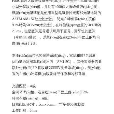
FSSC脈沖太陽光模擬器設(shè)計用于照亮**5cm×5cm的
小型光伏設(shè)備，并具有4000個太陽峰值強(qiáng)度。
默認(rèn)光譜匹配是使用重型氙氣脈沖光源和光譜過濾的
ASTM AM1.5G。閃光在峰值強(qiáng)度的
90％時為500&mu;s，在峰值強(qiáng)度的50％時為
2.5ms，但是脈沖延長選項可用于更長，更平坦的脈沖
（單獨(dú)購買）。系統(tǒng)在目標(biāo)平面上的均勻
度優(yōu)于2％。
本產(chǎn)品包括閃光燈系統(tǒng)，電源和燈?？諝赓|
(zhì)量過濾器單獨(dú)出售（AM1.5G）。其他過濾器需要
額外付費(fèi)?？捎玫母郊↖V測量系統(tǒng)，預(yù)配
置的主機(jī)計算機(jī)以及樣品保存和冷卻選項。
光譜匹配：A級
空間 不均勻性：在目標(biāo)平面上優(yōu)于2％
時間不穩(wěn)定：A級
目標(biāo)尺寸：5cm×5cmm（**多4000個太陽）
工作距離：3mm