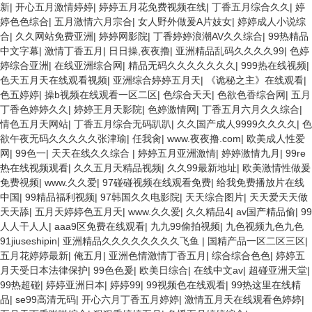
新
|
开心五月激情婷婷
|
婷婷五月花免费视频在线
|
丁香五月综合久久
|
婷
婷色色综合
|
五月激情六月宗合
|
女人野外做爰A片妓女
|
婷婷成人小说综
合
|
久久网站免费亚洲
|
婷婷网影院
|
丁香婷婷浪潮AV久久综合
|
99热精品
中文字幕
|
激情丁香五月
|
日日操,夜夜撸
|
亚洲精品乱码久久久久99
|
色婷
婷综合亚洲
|
在线亚洲综合网
|
精品无码久久久久久久久
|
999热在线视频
|
色天五月天在线观看视频
|
亚洲综合婷婷五月天
|
《诡秘之主》在线观看
|
色五婷婷
|
操b视频在线观看一区二区
|
色综合天天
|
色欲色香综合网
|
五月
丁香色婷婷久久
|
婷婷王月天影院
|
色婷激情网
|
丁香五月六月久久综合
|
情色五月天网站
|
丁香五月综合无码趴趴
|
久久国产成人9999久久久久
|
色
欲午夜无码久久久久久张津瑜
|
任我肏
|
www.夜夜撸.com
|
欧美成人性爱
网
|
99色一
|
天天在线久久综合
|
婷婷五月亚洲激情
|
婷婷激情九月
|
99re
热在线视频观看
|
久久五月天精品视频
|
久久99最新地址
|
欧美激情性做爰
免费视频
|
www.久久爱
|
97碰碰视频在线观看免费
|
给我免费播放片在线
中国
|
99精品福利视频
|
97韩国久久电影院
|
天天综合图片
|
天天爱天天做
天天舔
|
五月天婷婷色五月天
|
www.久久爱
|
久久精品4
|
av国产精品偷
|
99
人人干人人
|
aaa9区免费在线观看
|
九九99偷拍视频
|
九色视频九色九色
91jiuseshipin
|
亚洲精品久久久久久久久久飞鱼
|
国精产品一区二区三区
|
五月花婷婷最新
|
俺五月
|
亚洲色情激情丁香五月
|
综合综合色色
|
婷婷五
月天受日本法律保护
|
99色色爰
|
欧美日综合
|
在线中文av
|
超碰亚洲天堂
|
99热超碰
|
婷婷亚洲日本
|
婷婷99
|
99视频色在线观看
|
99热这里在线精
品
|
se99高清无码
|
开心六月丁香五月婷婷
|
激情五月天在线观看色婷婷
|