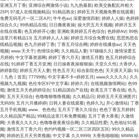
亚洲五月丁香
|
亚洲综合网激情小说
|
九九热最新
|
欧美交换配乱吟粗大
25P
|
97成人在线视频精品
|
91精品熟女
|
婷婷五月天视频免费在线观看
|
免费无码毛片一区二区A片
|
牛牛色av
|
深爱激情四射
|
婷婷人人操
|
色婷婷
综合久久
|
99热精品在线
|
日日撸夜夜操
|
操大屄五月天视频
|
婷婷月五天
在线在线看
|
色五婷婷开心缴
|
亚洲欧美婷婷五月色综合
|
色婷婷AⅤ
|
99热
这里只有精品13
|
五月婷婷人人人操
|
婷婷五月综合免费在线
|
思思热思在
线精品视频
|
色九月婷婷丁香
|
丁香五月综合网
|
婷婷在线播放av
|
天天色
视频
|
www.天天干
|
色情综合网
|
久久精品人妻
|
97碰碰久久
|
激情深爱五
月婷婷
|
中文字幕资源网
|
婷婷丁香六月天
|
激情五月图
|
色五月婷婷综合
在线
|
91婷婷丁香五月亚洲
|
日日操夜夜操狠狠操
|
天堂久久性
|
大香伊人
婷婷影院
|
婷婷五月天人妻
|
性色五月天
|
棕合影院色色
|
天天摸天天舔
|
91
丨九色丨首页
|
77799热
|
中文字幕不卡+婷婷五月
|
www久久久久久
|
久久
视频九九视频
|
色伦专区97中文字幕
|
婷婷久月
|
在线视频激情网站
|
色99
视
|
激情五月天色婷婷综合
|
51精品国自产在线
|
欧美五月丁香在线
|
色九
网
|
五月天天综合
|
色噜噜狠噜噜视频
|
久久精品日
|
婷婷五月天亚洲图片
|
无码99
|
五月六月播婷婷
|
日韩人妻在线观看
|
色婷久九
|
开心激情站
|
丁香
五月手机视频
|
www、色色色
|
五月天丁香久久综合
|
色色丁香五月婷婷
|
久久精品国产精品
|
99精品这里只有免费视频
|
五月丁香大香蕉
|
久激情
网
|
大香蕉久久久久
|
色噜噜夜夜夜综合网
|
久久精品性爱
|
九色地址91视
频
|
激情五月丁香六月
|
色约约视频一区二区三区四区五区
|
99久久精品
网
|
婷婷的五月天另类视频
|
中文字幕 久久9999
|
大香焦啪啪啪
|
WWW.桔