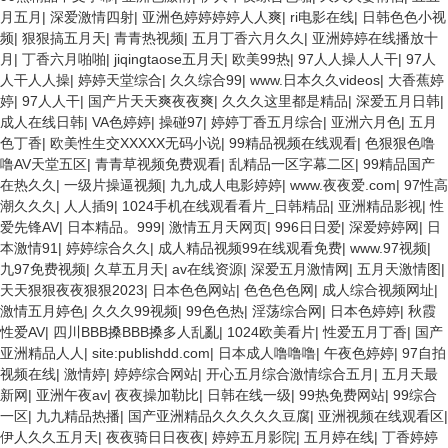
月五月
|
深爱激情四射
|
亚洲色婷婷婷婷人人爽
|
ri电影在线
|
日韩色色小视
频
|
狠狠搞五月天
|
青青热视频
|
五月丁香六月久久
|
亚洲婷婷在线播放十
月
|
丁香六月啪啪
|
jiqingtaose五月天
|
欧美99热
|
97人人操人人干
|
97人
人干人人操
|
婷婷天堂综合
|
久久综合99
|
www.日本久久videos
|
大香蕉婷
婷
|
97人人干
|
国产片天天爽夜夜爽
|
久久久这里都是精品
|
深爱五月日韩
|
成人在线日韩
|
VA色婷婷
|
操碰97
|
婷婷丁香五月综合
|
亚洲六月色
|
五月
色丁香
|
欧美性生交XXXXX无码小说
|
99精品视频在线观看
|
色狠狠色噜
噜AV天堂五区
|
青青草视频免费观看
|
乱精品一区字幕二区
|
99精品国产
在热久久
|
一级片操逼视频
|
九九成人电影婷婷
|
www.夜夜爱.com
|
97性高
潮久久久
|
人人插9
|
1024手机在线观看看片_日韩精品
|
亚洲精品影视
|
性
爱先锋AV
|
日本精品。999
|
激情五月天网页
|
996日日爱
|
深爱婷婷网
|
日
本激情91
|
婷婷综合久久
|
成人精品视频99在线观看免费
|
www.97视频
|
九97免费视频
|
久草五月天
|
av在线资源
|
深爱五月激情网
|
五月天激情图
|
天天狠狠夜夜狠狠2023
|
日本色色网站
|
色色色色网
|
成人综合视频网址
|
激情五月婷色
|
久久久99视频
|
99色色热
|
淫荡综合网
|
日本色婷婷
|
秋霞
性爱AV
|
四川BBB搡BBB搡多人乱亂
|
1024欧美看片
|
性爱五月丁香
|
国产
亚洲精品人人
|
site:publishdd.com
|
日本成人噜噜噜
|
午夜色婷婷
|
97自拍
视频在线
|
激情婷
|
婷婷综合网站
|
开心五月综合激情综合五月
|
五月天最
新网
|
亚洲午夜av
|
夜夜操加勒比
|
日韩在线一级
|
99热免费网站
|
99综合
一区
|
九九精品热播
|
国产亚洲精品久久久久久豆腐
|
亚洲视频在线观看区
|
伊人久久五月天
|
夜夜骑日日夜夜
|
婷婷五月影院
|
五月婷在线
|
丁香婷婷