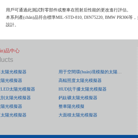
用戶可通過此測試對零部件或整車在照射后性能的更改進行評估。
本系列產(chǎn)品符合標準MIL-STD-810, DIN75220, BMW PR3
設計。
hǎn)品中心
ducts
率太陽光模擬器
用于空間環(huán)境模擬的太陽光模擬器
太陽光模擬器
高輻照度太陽光模擬器
LED太陽光模擬器
HUD抗干擾太陽光模擬器
識別太陽光模擬器
鈣鈦礦太陽光模擬器
太陽光模擬器
整車陽光模擬
直太陽光模擬器
大面積太陽光模擬器