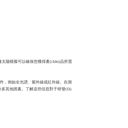
陽模擬可以確保您獲得產(chǎn)品所需
，例如全光譜、紫外線或紅外線。在測
其他因素。了解這些信息對于研發(fā)