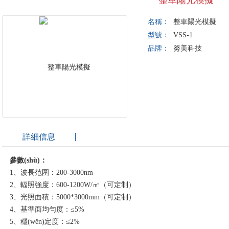
整車陽光模擬
名稱：
整車陽光模擬
型號：
VSS-1
品牌：
努美科技
詳細信息
參數(shù)：
1、波長范圍：200-3000nm
2、輻照強度：600-1200W/㎡（可定制）
3、光照面積：5000*3000mm（可定制）
4、基準面均勻度：≤5%
5、穩(wěn)定度：≤2%