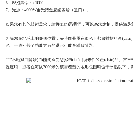
6、燈泡壽命：≥1000h
7、光源：4000W全光譜金屬鹵素燈（進口）。
如果您有其他技術需求，請聯(lián)系我們，可以為您定制，提供滿
無論您在地球上的哪個位置，長時間暴露在陽光下都會對材料產(chǎn)生不
色、一致性甚至功能方面的退化可能會導致問題。
***不斷努力開發(fā)能夠承受惡劣環(huán)境條件的產(chǎn)品
溫度時，或者在海拔3000米的積雪覆蓋的地形包圍時位于冰點以下，需