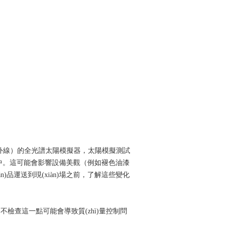
線）的全光譜太陽模擬器，太陽模擬測試
。這可能會影響設備美觀（例如褪色油漆
n)品運送到現(xiàn)場之前，了解這些變化
。不檢查這一點可能會導致質(zhì)量控制問