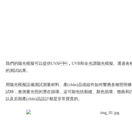
我們的陽光模擬可以提供UVA，UVB和全光譜陽光模擬。通過各種太
的測試結果。
用陽光模擬設備測試測量材料、產(chǎn)品或組件如何響應各種照明條件
試時，會測量光照的潛在損壞。這可能包括裂縫、顏色損壞、翹曲和許多
以及后期產(chǎn)品設計都是非常寶貴的。