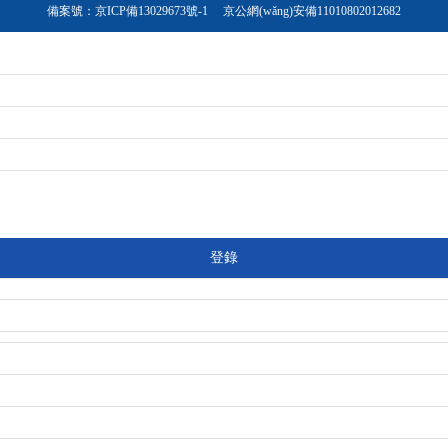
備案號：
京ICP備13029673號-1
京公網(wǎng)安備11010802012682
登錄