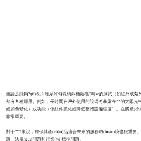
無論是能夠?qū)⒌厍蛏系淖匀魂柟鈴椭频礁唧w的測試（如紅外或紫外
都有各種應用。例如，長時間在戶外使用的設備將暴露在**的太陽光中
或顏色變化）或功能（使組件脆化或降低整體設備強度）。在將產(chǎ
非常重要。
對于***來說，確保其產(chǎn)品適合未來的服務環(huán)境也很重要
題、法規(guī)問題和行業(yè)標準問題。