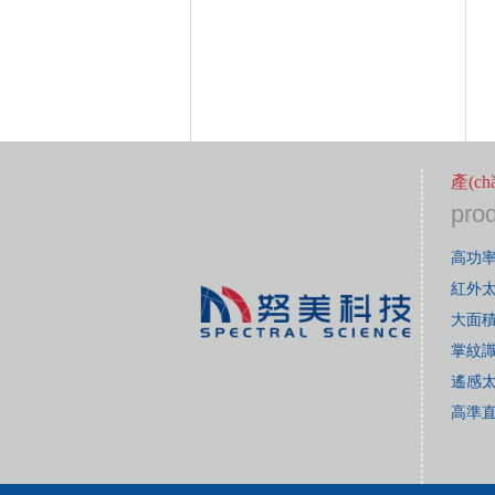
產(c
pro
高功
紅外
大面積
掌紋
遙感
高準